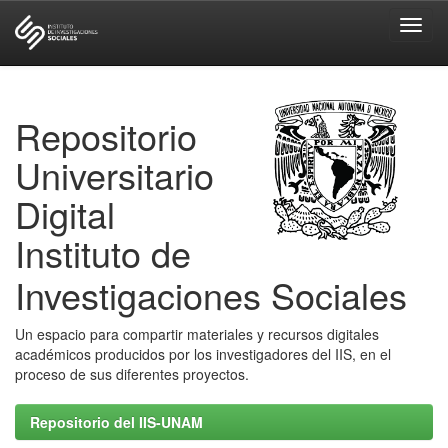
Skip
navigation
Repositorio
Universitario
Digital
Instituto de
Investigaciones Sociales
Un espacio para compartir materiales y recursos digitales
académicos producidos por los investigadores del IIS, en el
proceso de sus diferentes proyectos.
Repositorio del IIS-UNAM