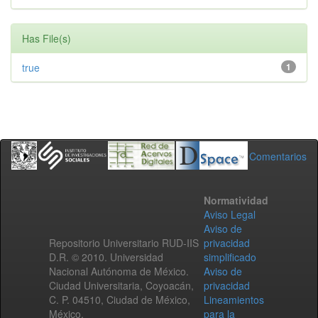
Has File(s)
true
1
Comentarios
Normatividad
Aviso Legal
Aviso de
Repositorio Universitario RUD-IIS
privacidad
D.R. © 2010. Universidad
simplificado
Nacional Autónoma de México.
Aviso de
Ciudad Universitaria, Coyoacán,
privacidad
C. P. 04510, Ciudad de México,
Lineamientos
México.
para la