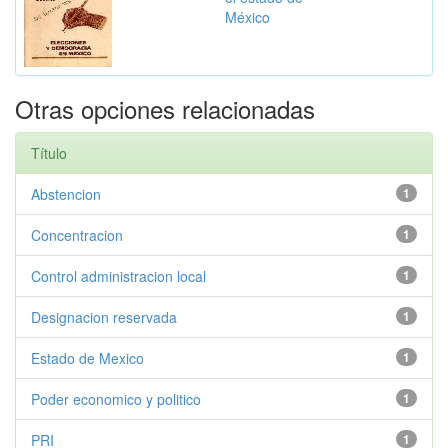
México
Otras opciones relacionadas
Título
Abstencion
1
Concentracion
1
Control administracion local
1
Designacion reservada
1
Estado de Mexico
1
Poder economico y politico
1
PRI
1