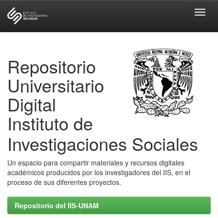
Skip
navigation
Repositorio
Universitario
Digital
Instituto de
Investigaciones Sociales
Un espacio para compartir materiales y recursos digitales
académicos producidos por los investigadores del IIS, en el
proceso de sus diferentes proyectos.
Repositorio del IIS-UNAM