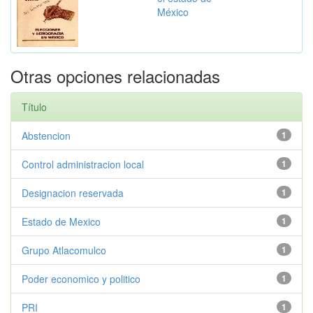
México
Otras opciones relacionadas
Título
Abstencion
1
Control administracion local
1
Designacion reservada
1
Estado de Mexico
1
Grupo Atlacomulco
1
Poder economico y politico
1
PRI
1