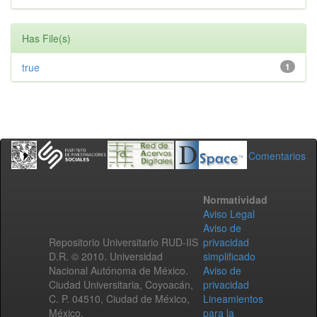
Has File(s)
true
1
Comentarios
Normatividad
Aviso Legal
Aviso de
Repositorio Universitario RUD-IIS
privacidad
D.R. © 2010. Universidad
simplificado
Nacional Autónoma de México.
Aviso de
Ciudad Universitaria, Coyoacán,
privacidad
C. P. 04510, Ciudad de México,
Lineamientos
México.
para la