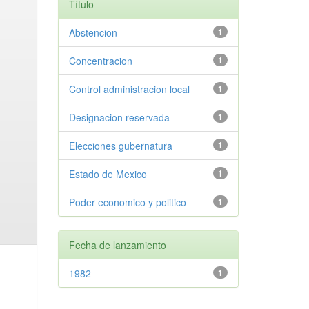
Título
Abstencion
1
Concentracion
1
Control administracion local
1
Designacion reservada
1
Elecciones gubernatura
1
Estado de Mexico
1
Poder economico y politico
1
Fecha de lanzamiento
1982
1