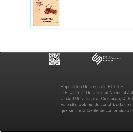
Repositorio Universitario RUD-IIS
D.R. © 2010. Universidad Nacional A
Ciudad Universitaria, Coyoacán, C. P.
Este sitio web puede ser utilizado con 
que se cite la fuente de conformidad 