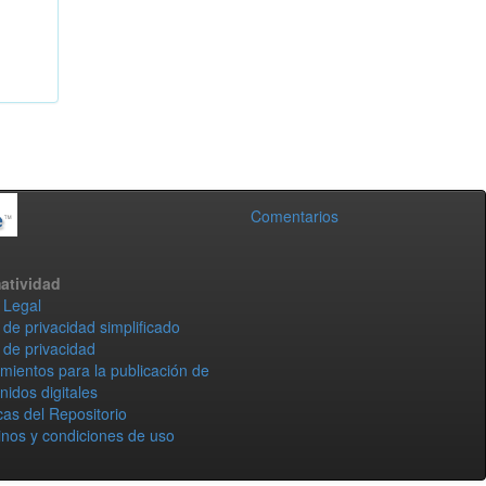
Comentarios
atividad
 Legal
 de privacidad simplificado
 de privacidad
mientos para la publicación de
nidos digitales
icas del Repositorio
nos y condiciones de uso