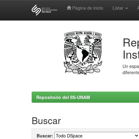
Página de inicio
Listar
Skip
navigation
Rep
Ins
Un espac
diferent
Repositorio del IIS-UNAM
Buscar
Buscar: