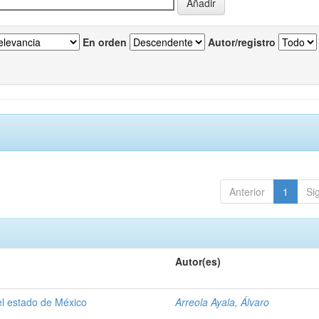
En orden
Autor/registro
Anterior
1
Si
Autor(es)
el estado de México
Arreola Ayala, Álvaro