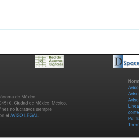
Norm
Aviso
Aviso
utónoma de México.
Aviso
 04510, Ciudad de México, México.
Linea
fines no lucrativos siempre
conte
con el
AVISO LEGAL
.
Polít
Térmi