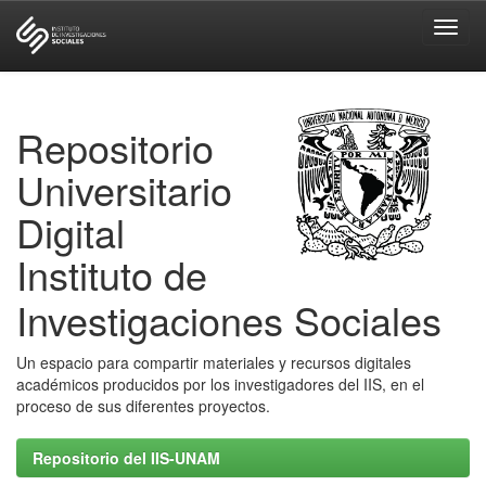
Skip
navigation
Repositorio
Universitario
Digital
Instituto de
Investigaciones Sociales
Un espacio para compartir materiales y recursos digitales
académicos producidos por los investigadores del IIS, en el
proceso de sus diferentes proyectos.
Repositorio del IIS-UNAM