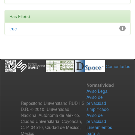
Has File(s)
true
1
Comentarios
Normatividad
Aviso Legal
Aviso de
Repositorio Universitario RUD-IIS
privacidad
D.R. © 2010. Universidad
simplificado
Nacional Autónoma de México.
Aviso de
Ciudad Universitaria, Coyoacán,
privacidad
C. P. 04510, Ciudad de México,
Lineamientos
México.
para la