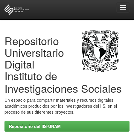
Skip
navigation
Repositorio
Universitario
Digital
Instituto de
Investigaciones Sociales
Un espacio para compartir materiales y recursos digitales
académicos producidos por los investigadores del IIS, en el
proceso de sus diferentes proyectos.
Repositorio del IIS-UNAM