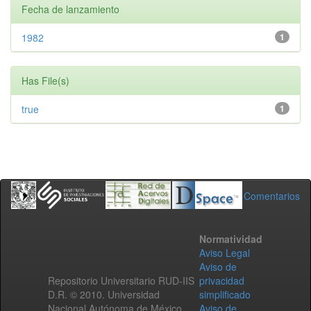
Fecha de lanzamiento
1982
1
Has File(s)
true
1
Comentarios
Normatividad
Aviso Legal
Aviso de
Repositorio Universitario RUD-IIS
privacidad
D.R. © 2010. Universidad
simplificado
Nacional Autónoma de México.
Aviso de