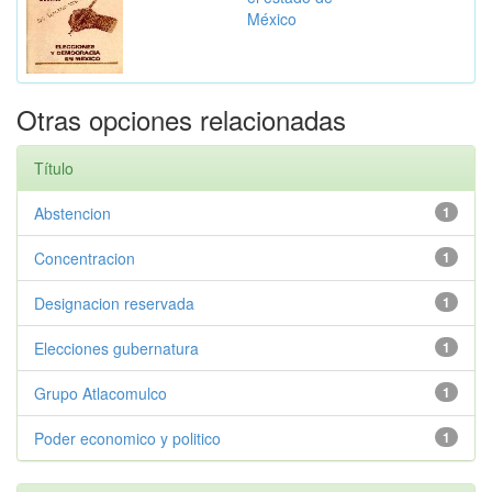
México
Otras opciones relacionadas
Título
Abstencion
1
Concentracion
1
Designacion reservada
1
Elecciones gubernatura
1
Grupo Atlacomulco
1
Poder economico y politico
1