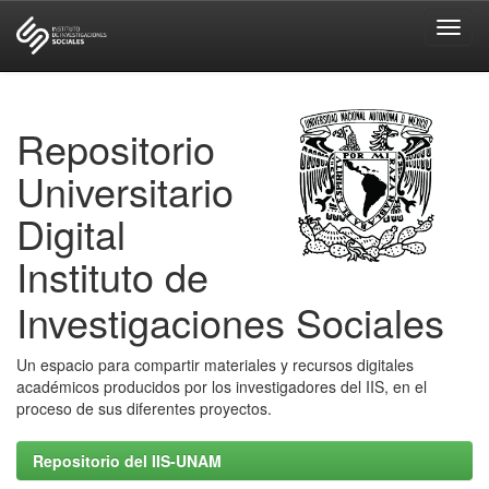
Skip
navigation
Repositorio
Universitario
Digital
Instituto de
Investigaciones Sociales
Un espacio para compartir materiales y recursos digitales
académicos producidos por los investigadores del IIS, en el
proceso de sus diferentes proyectos.
Repositorio del IIS-UNAM