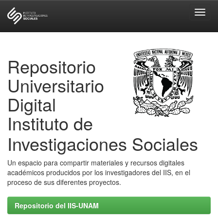
Skip
navigation
Repositorio
Universitario
Digital
Instituto de
Investigaciones Sociales
Un espacio para compartir materiales y recursos digitales
académicos producidos por los investigadores del IIS, en el
proceso de sus diferentes proyectos.
Repositorio del IIS-UNAM