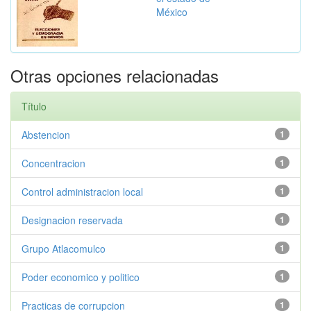
México
Otras opciones relacionadas
Título
Abstencion
1
Concentracion
1
Control administracion local
1
Designacion reservada
1
Grupo Atlacomulco
1
Poder economico y politico
1
Practicas de corrupcion
1