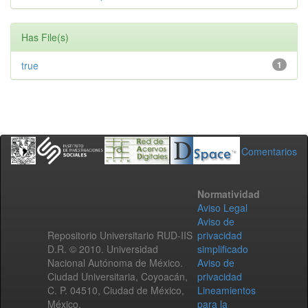
Has File(s)
true
1
Comentarios
Normatividad
Aviso Legal
Aviso de
Repositorio Universitario RUD-IIS
privacidad
D.R. © 2010. Universidad
simplificado
Nacional Autónoma de México.
Aviso de
Ciudad Universitaria, Coyoacán,
privacidad
C. P. 04510, Ciudad de México,
Lineamientos
México.
para la