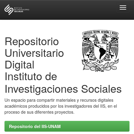
Skip
navigation
Repositorio
Universitario
Digital
Instituto de
Investigaciones Sociales
Un espacio para compartir materiales y recursos digitales
académicos producidos por los investigadores del IIS, en el
proceso de sus diferentes proyectos.
Repositorio del IIS-UNAM