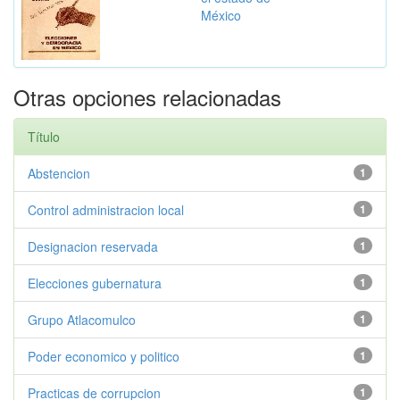
México
Otras opciones relacionadas
Título
Abstencion
1
Control administracion local
1
Designacion reservada
1
Elecciones gubernatura
1
Grupo Atlacomulco
1
Poder economico y politico
1
Practicas de corrupcion
1