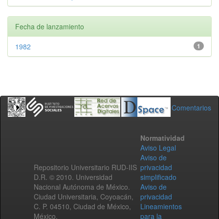
Fecha de lanzamiento
1982
1
Comentarios
Normatividad
Aviso Legal
Aviso de
Repositorio Universitario RUD-IIS
privacidad
D.R. © 2010. Universidad
simplificado
Nacional Autónoma de México.
Aviso de
Ciudad Universitaria, Coyoacán,
privacidad
C. P. 04510, Ciudad de México,
Lineamientos
México.
para la