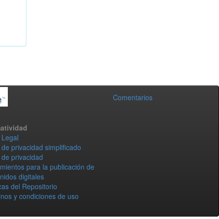
Comentarios
atividad
 Legal
 de privacidad simplificado
 de privacidad
mientos para la publicación de
nidos digitales
icas del Repositorio
nos y condiciones de uso