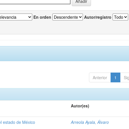
En orden
Autor/registro
Anterior
1
Si
Autor(es)
el estado de México
Arreola Ayala, Álvaro