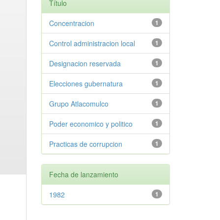
Título
Concentracion
1
Control administracion local
1
Designacion reservada
1
Elecciones gubernatura
1
Grupo Atlacomulco
1
Poder economico y politico
1
Practicas de corrupcion
1
Fecha de lanzamiento
1982
1