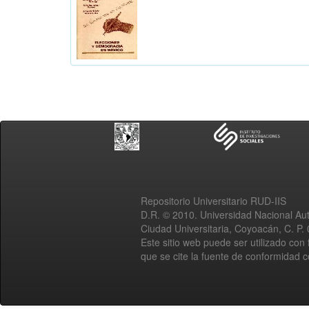
Repositorio Universitario RUD-IIS
D.R. © 2010. Universidad Nacional A
Ciudad Universitaria, Coyoacán, C. P.
Este sitio web puede ser utilizado con 
que se cite la fuente de conformidad 