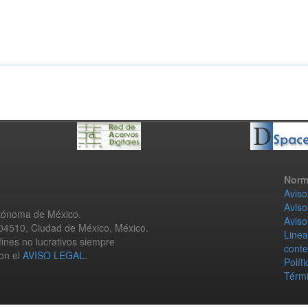
Norm
Aviso
Aviso
utónoma de México.
Aviso
 04510, Ciudad de México, México.
Linea
fines no lucrativos siempre
conte
con el
AVISO LEGAL
.
Polít
Térmi