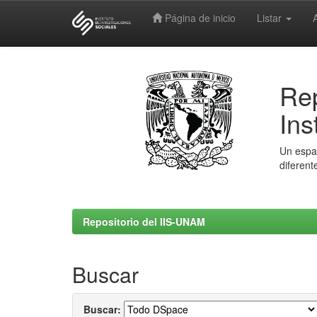
Página de inicio
Listar
Skip
navigation
Rep
Ins
Un espac
diferent
Repositorio del IIS-UNAM
Buscar
Buscar: