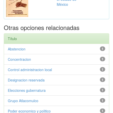
México
Otras opciones relacionadas
Título
Abstencion
1
Concentracion
1
Control administracion local
1
Designacion reservada
1
Elecciones gubernatura
1
Grupo Atlacomulco
1
Poder economico y politico
1