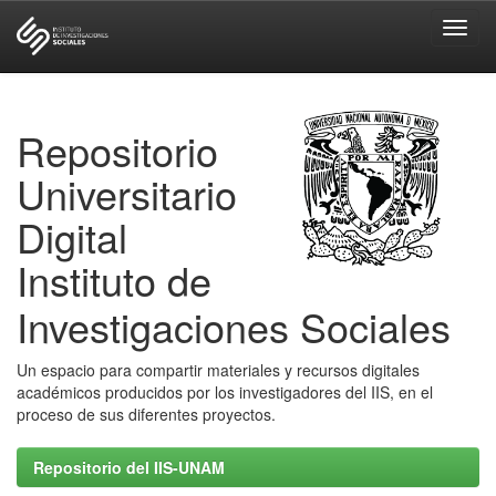
Skip
navigation
Repositorio
Universitario
Digital
Instituto de
Investigaciones Sociales
Un espacio para compartir materiales y recursos digitales
académicos producidos por los investigadores del IIS, en el
proceso de sus diferentes proyectos.
Repositorio del IIS-UNAM