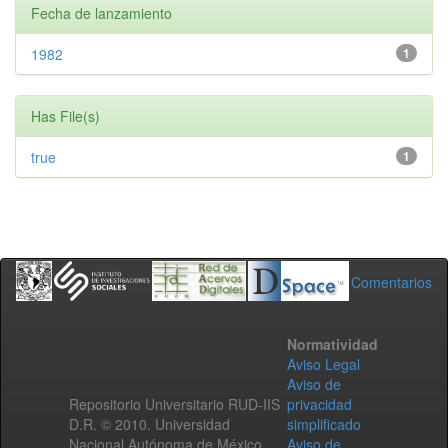
Fecha de lanzamiento
1982
1
Has File(s)
true
1
Comentarios
Normatividad
Aviso Legal
Aviso de
Repositorio Universitario RUD-IIS
privacidad
D.R. © 2010. Universidad
simplificado
Nacional Autónoma de México.
Aviso de