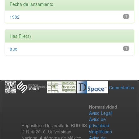
Fecha de lanzamiento
1982
1
Has File(s)
true
1
Comentarios
Normatividad
Aviso Legal
Aviso de
Repositorio Universitario RUD-IIS
privacidad
D.R. © 2010. Universidad
simplificado
Nacional Autónoma de México.
Aviso de