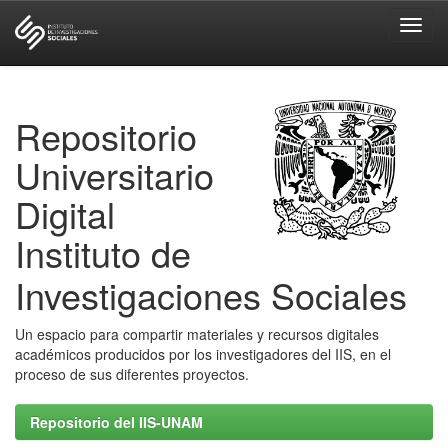
Skip
navigation
Repositorio
Universitario
Digital
Instituto de
Investigaciones Sociales
Un espacio para compartir materiales y recursos digitales
académicos producidos por los investigadores del IIS, en el
proceso de sus diferentes proyectos.
Repositorio del IIS-UNAM