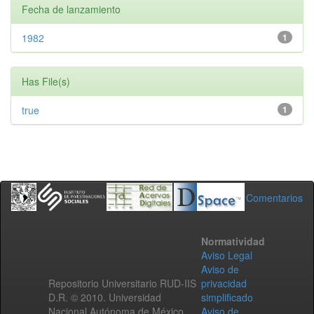
Fecha de lanzamiento
1982
1
Has File(s)
true
1
Comentarios
Normatividad
Aviso Legal
Aviso de
Repositorio Universitario RUD-IIS
privacidad
D.R. © 2010. Universidad
simplificado
Nacional Autónoma de México.
Aviso de