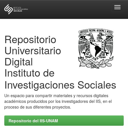
Skip
navigation
Repositorio
Universitario
Digital
Instituto de
Investigaciones Sociales
Un espacio para compartir materiales y recursos digitales
académicos producidos por los investigadores del IIS, en el
proceso de sus diferentes proyectos.
Repositorio del IIS-UNAM