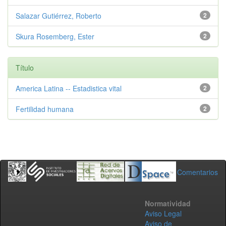
Salazar Gutiérrez, Roberto
2
Skura Rosemberg, Ester
2
Título
America Latina -- Estadistica vital
2
Fertilidad humana
2
Comentarios
Normatividad
Aviso Legal
Aviso de