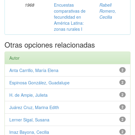
1968
Encuestas
Rabell
comparativas de
Romero,
fecundidad en
Cecilia
América Latina:
zonas rurales I
Otras opciones relacionadas
Autor
Anta Carrillo, María Elena
2
Espinosa González, Guadalupe
2
H. de Ampie, Julieta
2
Juárez Cruz, Marina Edith
2
Lerner Sigal, Susana
2
lmaz Bayona, Cecilia
2