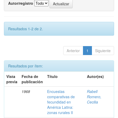
Autor/registro
Resultados 1-2 de 2.
Anterior
1
Siguiente
Resultados por ítem:
Vista
Fecha de
Título
Autor(es)
previa
publicación
1968
Encuestas
Rabell
comparativas de
Romero,
fecundidad en
Cecilia
América Latina:
zonas rurales II