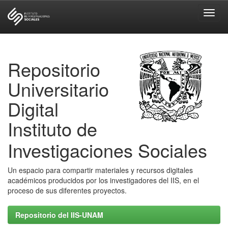
Skip
navigation
Repositorio
Universitario
Digital
Instituto de
Investigaciones Sociales
Un espacio para compartir materiales y recursos digitales
académicos producidos por los investigadores del IIS, en el
proceso de sus diferentes proyectos.
Repositorio del IIS-UNAM