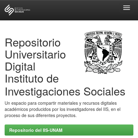
Skip
navigation
Repositorio
Universitario
Digital
Instituto de
Investigaciones Sociales
Un espacio para compartir materiales y recursos digitales
académicos producidos por los investigadores del IIS, en el
proceso de sus diferentes proyectos.
Repositorio del IIS-UNAM