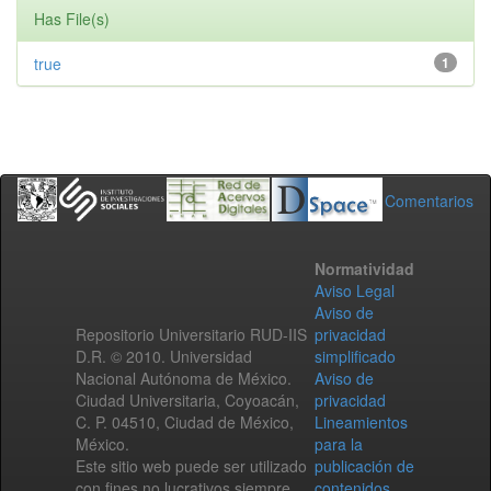
Has File(s)
true
1
Comentarios
Normatividad
Aviso Legal
Aviso de
Repositorio Universitario RUD-IIS
privacidad
D.R. © 2010. Universidad
simplificado
Nacional Autónoma de México.
Aviso de
Ciudad Universitaria, Coyoacán,
privacidad
C. P. 04510, Ciudad de México,
Lineamientos
México.
para la
Este sitio web puede ser utilizado
publicación de
con fines no lucrativos siempre
contenidos