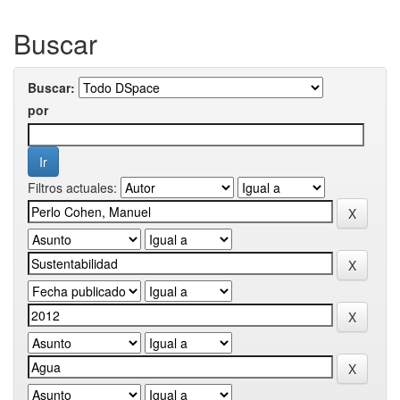
Buscar
Buscar:
por
Filtros actuales: