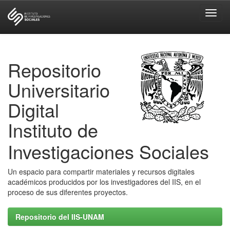
Skip
navigation
Repositorio
Universitario
Digital
Instituto de
Investigaciones Sociales
Un espacio para compartir materiales y recursos digitales
académicos producidos por los investigadores del IIS, en el
proceso de sus diferentes proyectos.
Repositorio del IIS-UNAM