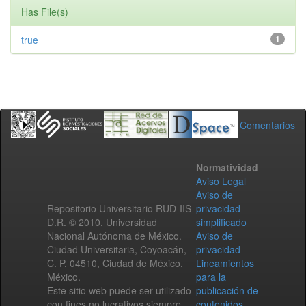
Has File(s)
true
1
Comentarios
Normatividad
Aviso Legal
Aviso de
Repositorio Universitario RUD-IIS
privacidad
D.R. © 2010. Universidad
simplificado
Nacional Autónoma de México.
Aviso de
Ciudad Universitaria, Coyoacán,
privacidad
C. P. 04510, Ciudad de México,
Lineamientos
México.
para la
Este sitio web puede ser utilizado
publicación de
con fines no lucrativos siempre
contenidos