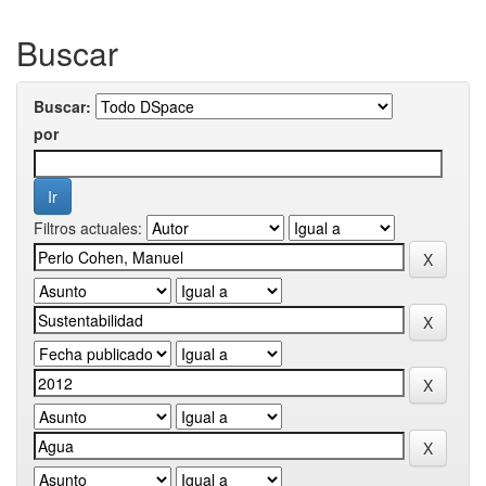
Buscar
Buscar:
por
Filtros actuales: