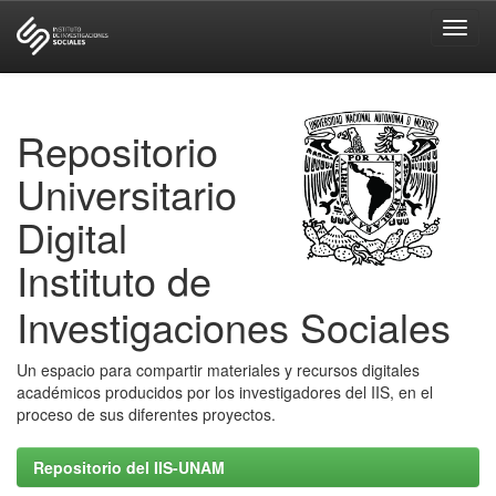
Skip
navigation
Repositorio
Universitario
Digital
Instituto de
Investigaciones Sociales
Un espacio para compartir materiales y recursos digitales
académicos producidos por los investigadores del IIS, en el
proceso de sus diferentes proyectos.
Repositorio del IIS-UNAM