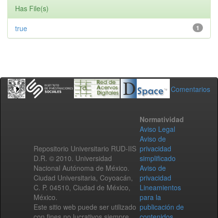
Has File(s)
true
1
Comentarios
Normatividad
Aviso Legal
Aviso de
Repositorio Universitario RUD-IIS
privacidad
D.R. © 2010. Universidad
simplificado
Nacional Autónoma de México.
Aviso de
Ciudad Universitaria, Coyoacán,
privacidad
C. P. 04510, Ciudad de México,
Lineamientos
México.
para la
Este sitio web puede ser utilizado
publicación de
con fines no lucrativos siempre
contenidos