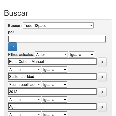
Buscar
Buscar:
por
Filtros actuales: