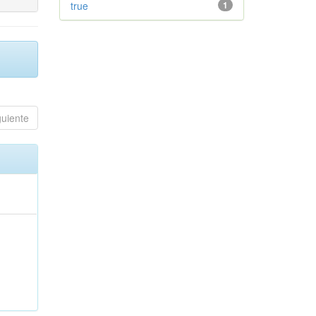
true
1
guiente