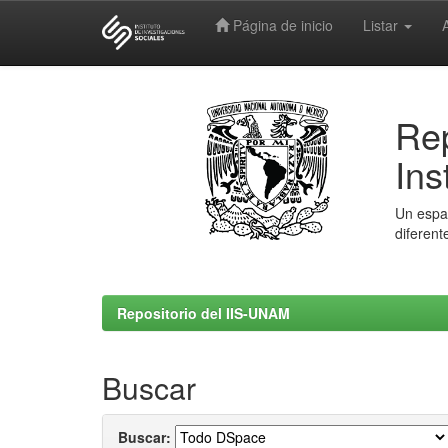
Página de inicio
Listar
Skip
navigation
Rep
Ins
Un espac
diferent
Repositorio del IIS-UNAM
Buscar
Buscar: