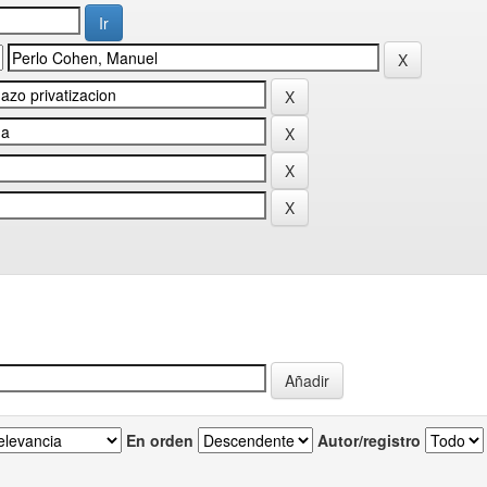
En orden
Autor/registro