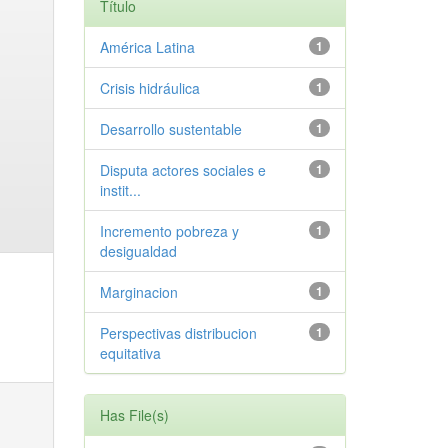
Título
América Latina
1
Crisis hidráulica
1
Desarrollo sustentable
1
Disputa actores sociales e
1
instit...
Incremento pobreza y
1
desigualdad
Marginacion
1
Perspectivas distribucion
1
equitativa
Has File(s)