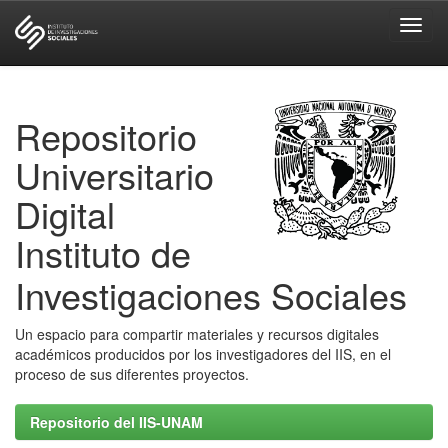
Skip
navigation
Repositorio
Universitario
Digital
Instituto de
Investigaciones Sociales
Un espacio para compartir materiales y recursos digitales
académicos producidos por los investigadores del IIS, en el
proceso de sus diferentes proyectos.
Repositorio del IIS-UNAM