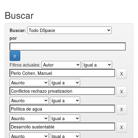
Buscar
Buscar:
por
Filtros actuales: