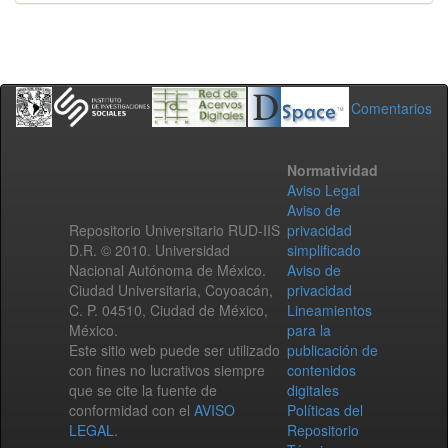
Comentarios
Normatividad
Aviso Legal
Aviso de
Repositorio Universitario RUD-IIS
privacidad
D.R. © 2010. Universidad
simplificado
Nacional Autónoma de México.
Aviso de
Ciudad Universitaria, Coyoacán,
privacidad
C. P. 04510, Ciudad de México,
Lineamientos
México.
para la
Este sitio web puede ser utilizado
publicación de
con fines no lucrativos siempre
contenidos
que se cite la fuente de
digitales
conformidad con el
AVISO
Políticas del
LEGAL
.
Repositorio