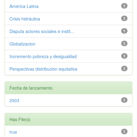
América Latina
1
Crisis hidráulica
1
Disputa actores sociales e instit...
1
Globalizacion
1
Incremento pobreza y desigualdad
1
Perspectivas distribucion equitativa
1
Fecha de lanzamiento
2003
1
Has File(s)
true
1