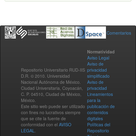
Comentarios
Normatividad
Aviso Legal
Aviso de
Repositorio Universitario RUD-IIS
privacidad
D.R. © 2010. Universidad
simplificado
Nacional Autónoma de México.
Aviso de
Ciudad Universitaria, Coyoacán,
privacidad
C. P. 04510, Ciudad de México,
Lineamientos
México.
para la
Este sitio web puede ser utilizado
publicación de
con fines no lucrativos siempre
contenidos
que se cite la fuente de
digitales
conformidad con el
AVISO
Políticas del
LEGAL
.
Repositorio