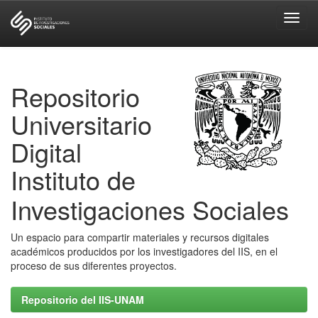
Skip
navigation
Repositorio
Universitario
Digital
Instituto de
Investigaciones Sociales
Un espacio para compartir materiales y recursos digitales
académicos producidos por los investigadores del IIS, en el
proceso de sus diferentes proyectos.
Repositorio del IIS-UNAM