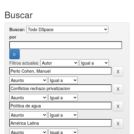
Buscar
Buscar:
por
Filtros actuales: