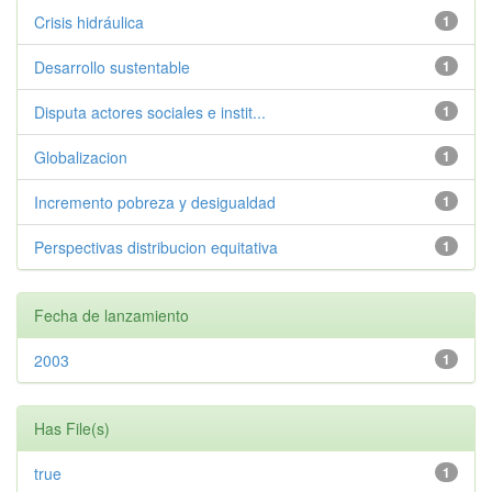
Crisis hidráulica
1
Desarrollo sustentable
1
Disputa actores sociales e instit...
1
Globalizacion
1
Incremento pobreza y desigualdad
1
Perspectivas distribucion equitativa
1
Fecha de lanzamiento
2003
1
Has File(s)
true
1