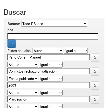
Buscar
Buscar:
por
Filtros actuales: