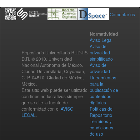
Comentarios
Normatividad
Aviso Legal
Aviso de
Repositorio Universitario RUD-IIS
privacidad
D.R. © 2010. Universidad
simplificado
Nacional Autónoma de México.
Aviso de
Ciudad Universitaria, Coyoacán,
privacidad
C. P. 04510, Ciudad de México,
Lineamientos
México.
para la
Este sitio web puede ser utilizado
publicación de
con fines no lucrativos siempre
contenidos
que se cite la fuente de
digitales
conformidad con el
AVISO
Políticas del
LEGAL
.
Repositorio
Términos y
condiciones
de uso