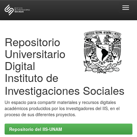
Skip
navigation
Repositorio
Universitario
Digital
Instituto de
Investigaciones Sociales
Un espacio para compartir materiales y recursos digitales
académicos producidos por los investigadores del IIS, en el
proceso de sus diferentes proyectos.
Repositorio del IIS-UNAM