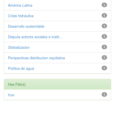
América Latina
1
Crisis hidráulica
1
Desarrollo sustentable
1
Disputa actores sociales e instit...
1
Globalizacion
1
Perspectivas distribucion equitativa
1
Política de agua
1
Has File(s)
true
1