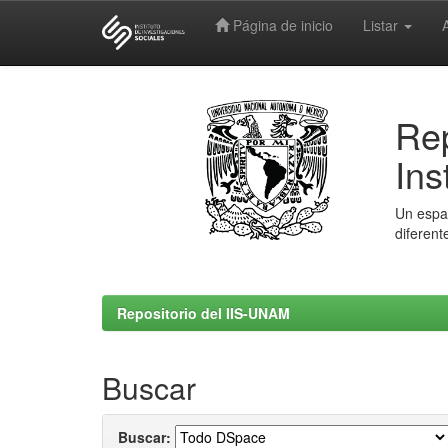
Página de inicio
Listar
Skip
navigation
Rep
Ins
Un espac
diferent
Repositorio del IIS-UNAM
Buscar
Buscar: