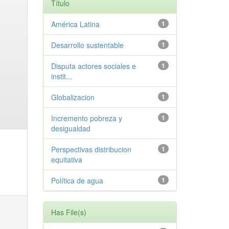
Título
América Latina
1
Desarrollo sustentable
1
Disputa actores sociales e
1
instit...
Globalizacion
1
Incremento pobreza y
1
desigualdad
Perspectivas distribucion
1
equitativa
Política de agua
1
Has File(s)