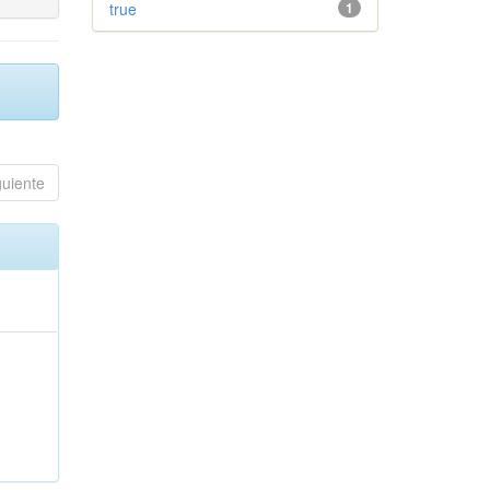
true
1
guiente