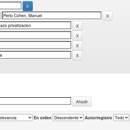
En orden
Autor/registro