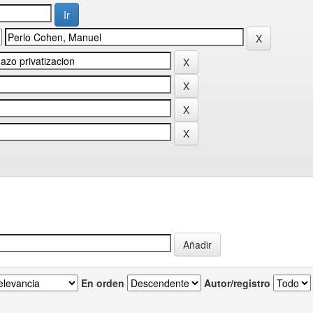
En orden
Autor/registro