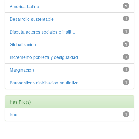
América Latina
1
Desarrollo sustentable
1
Disputa actores sociales e instit...
1
Globalizacion
1
Incremento pobreza y desigualdad
1
Marginacion
1
Perspectivas distribucion equitativa
1
Has File(s)
true
1