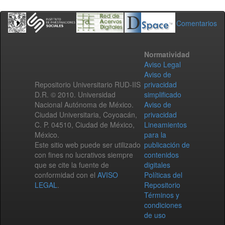
Comentarios
Normatividad
Aviso Legal
Aviso de
Repositorio Universitario RUD-IIS
privacidad
D.R. © 2010. Universidad
simplificado
Nacional Autónoma de México.
Aviso de
Ciudad Universitaria, Coyoacán,
privacidad
C. P. 04510, Ciudad de México,
Lineamientos
México.
para la
Este sitio web puede ser utilizado
publicación de
con fines no lucrativos siempre
contenidos
que se cite la fuente de
digitales
conformidad con el
AVISO
Políticas del
LEGAL
.
Repositorio
Términos y
condiciones
de uso