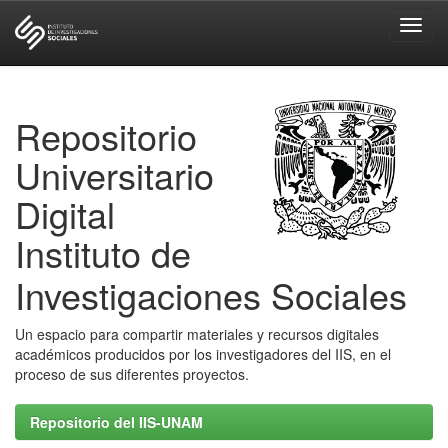
Skip
navigation
Repositorio
Universitario
Digital
Instituto de
Investigaciones Sociales
Un espacio para compartir materiales y recursos digitales
académicos producidos por los investigadores del IIS, en el
proceso de sus diferentes proyectos.
Repositorio del IIS-UNAM