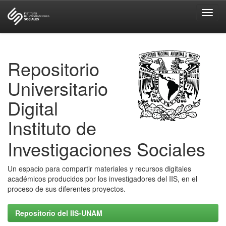
Skip
navigation
Repositorio
Universitario
Digital
Instituto de
Investigaciones Sociales
Un espacio para compartir materiales y recursos digitales
académicos producidos por los investigadores del IIS, en el
proceso de sus diferentes proyectos.
Repositorio del IIS-UNAM