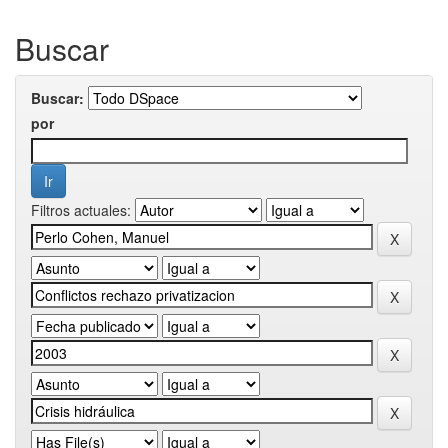
Buscar
Buscar:
por
Filtros actuales: