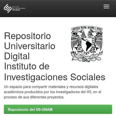
Skip
navigation
Repositorio
Universitario
Digital
Instituto de
Investigaciones Sociales
Un espacio para compartir materiales y recursos digitales
académicos producidos por los investigadores del IIS, en el
proceso de sus diferentes proyectos.
Repositorio del IIS-UNAM