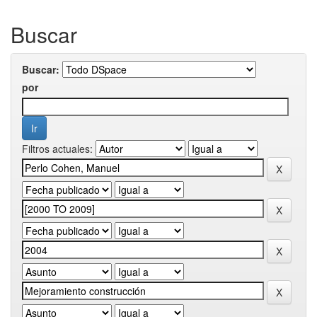
Buscar
Buscar:
por
Filtros actuales: