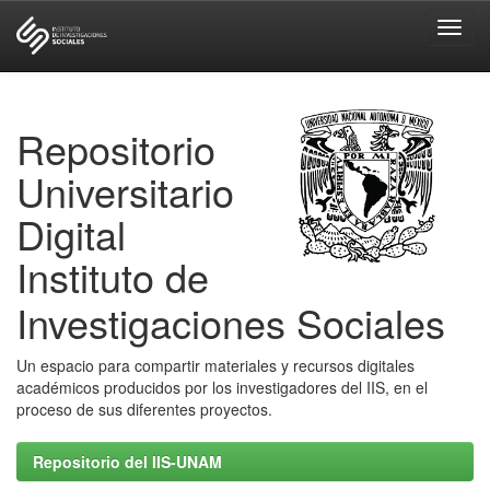
Skip
navigation
Repositorio
Universitario
Digital
Instituto de
Investigaciones Sociales
Un espacio para compartir materiales y recursos digitales
académicos producidos por los investigadores del IIS, en el
proceso de sus diferentes proyectos.
Repositorio del IIS-UNAM