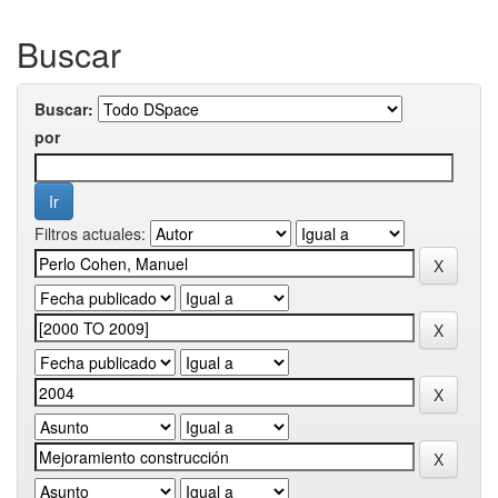
Buscar
Buscar:
por
Filtros actuales: