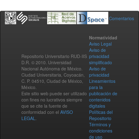
Comentarios
Normatividad
Aviso Legal
Aviso de
Repositorio Universitario RUD-IIS
privacidad
D.R. © 2010. Universidad
simplificado
Nacional Autónoma de México.
Aviso de
Ciudad Universitaria, Coyoacán,
privacidad
C. P. 04510, Ciudad de México,
Lineamientos
México.
para la
Este sitio web puede ser utilizado
publicación de
con fines no lucrativos siempre
contenidos
que se cite la fuente de
digitales
conformidad con el
AVISO
Políticas del
LEGAL
.
Repositorio
Términos y
condiciones
de uso