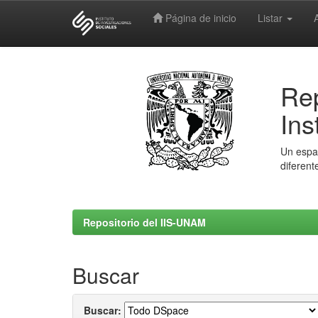
Página de inicio
Listar
Skip
navigation
Rep
Ins
Un espac
diferent
Repositorio del IIS-UNAM
Buscar
Buscar: