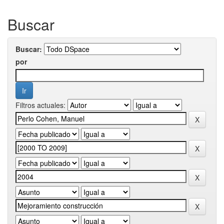
Buscar
Buscar:
por
Filtros actuales: