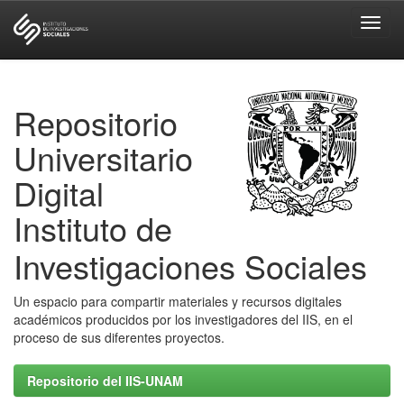
Skip
navigation
Repositorio
Universitario
Digital
Instituto de
Investigaciones Sociales
Un espacio para compartir materiales y recursos digitales
académicos producidos por los investigadores del IIS, en el
proceso de sus diferentes proyectos.
Repositorio del IIS-UNAM