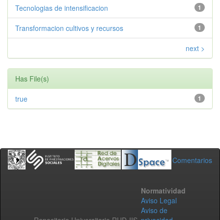
Tecnologias de intensificacion
1
Transformacion cultivos y recursos
1
next >
Has File(s)
true
1
Comentarios
Normatividad
Aviso Legal
Aviso de