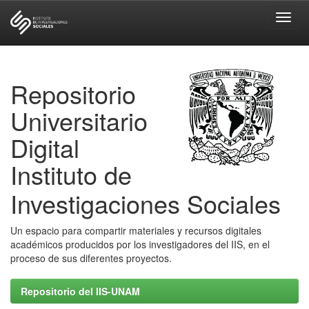
Skip
navigation
Repositorio
Universitario
Digital
Instituto de
Investigaciones Sociales
Un espacio para compartir materiales y recursos digitales
académicos producidos por los investigadores del IIS, en el
proceso de sus diferentes proyectos.
Repositorio del IIS-UNAM