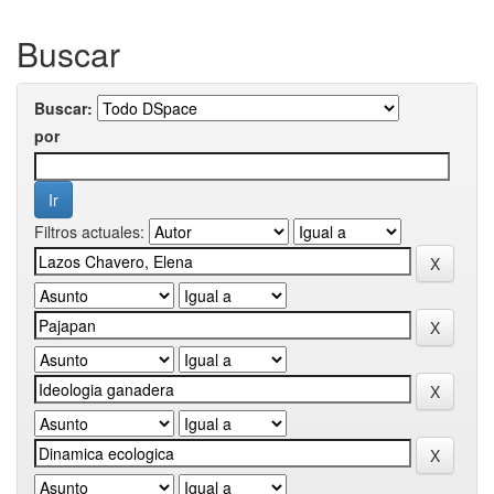
Buscar
Buscar:
por
Filtros actuales: