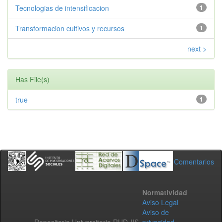
Tecnologias de intensificacion
1
Transformacion cultivos y recursos
1
next >
Has File(s)
true
1
Comentarios
Normatividad
Aviso Legal
Aviso de