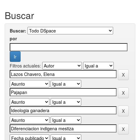
Buscar
Buscar:
por
Filtros actuales: