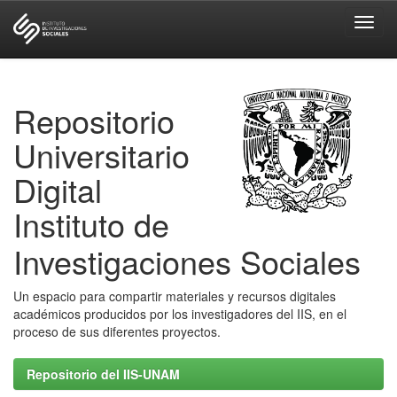
Skip
navigation
Repositorio
Universitario
Digital
Instituto de
Investigaciones Sociales
Un espacio para compartir materiales y recursos digitales
académicos producidos por los investigadores del IIS, en el
proceso de sus diferentes proyectos.
Repositorio del IIS-UNAM