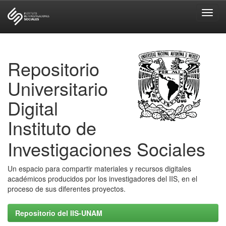
Skip
navigation
Repositorio
Universitario
Digital
Instituto de
Investigaciones Sociales
Un espacio para compartir materiales y recursos digitales
académicos producidos por los investigadores del IIS, en el
proceso de sus diferentes proyectos.
Repositorio del IIS-UNAM