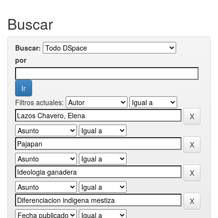
Buscar
Buscar:
por
Filtros actuales: