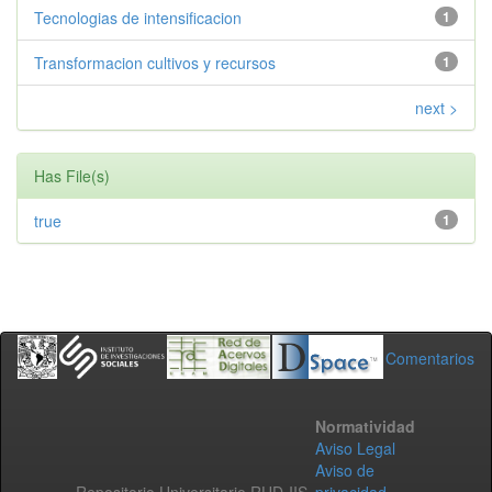
Tecnologias de intensificacion
1
Transformacion cultivos y recursos
1
next >
Has File(s)
true
1
Comentarios
Normatividad
Aviso Legal
Aviso de