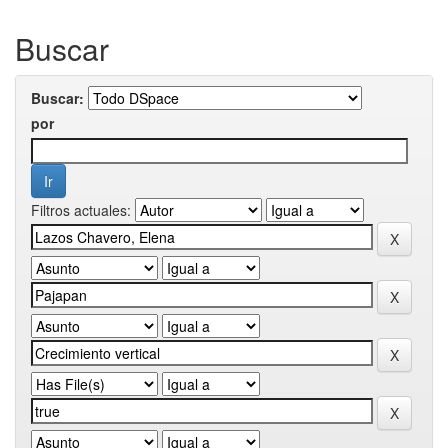
Buscar
Buscar:
por
Filtros actuales: