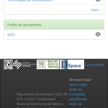
next >
Fecha de lanzamiento
2001
1
Comentarios
Normatividad
Aviso Legal
Aviso de
Repositorio Universitario RUD-IIS
privacidad
D.R. © 2010. Universidad
simplificado
Nacional Autónoma de México.
Aviso de