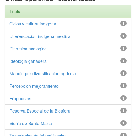
Título
Ciclos y cultura indigena
1
Diferenciacion indigena mestiza
1
Dinamica ecologica
1
Ideologia ganadera
1
Manejo por diversificacion agricola
1
Percepcion mejoramiento
1
Propuestas
1
Reserva Especial de la Biosfera
1
Sierra de Santa Marta
1
Tecnologias de intensificacion
1