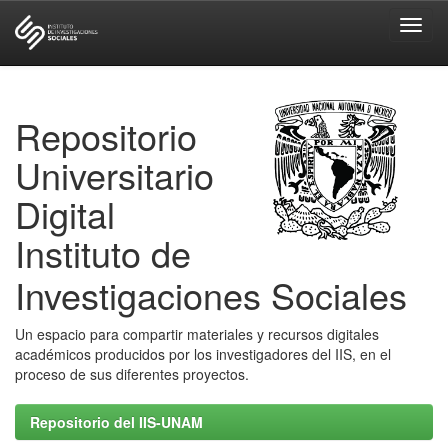
Skip
navigation
Repositorio
Universitario
Digital
Instituto de
Investigaciones Sociales
Un espacio para compartir materiales y recursos digitales
académicos producidos por los investigadores del IIS, en el
proceso de sus diferentes proyectos.
Repositorio del IIS-UNAM