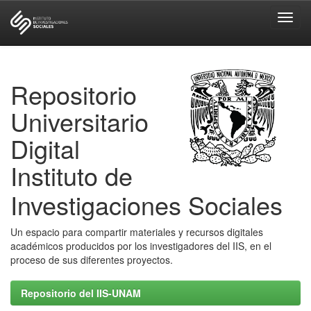
Skip
navigation
Repositorio
Universitario
Digital
Instituto de
Investigaciones Sociales
Un espacio para compartir materiales y recursos digitales
académicos producidos por los investigadores del IIS, en el
proceso de sus diferentes proyectos.
Repositorio del IIS-UNAM