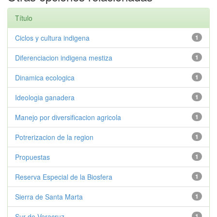
Título
Ciclos y cultura indigena
1
Diferenciacion indigena mestiza
1
Dinamica ecologica
1
Ideologia ganadera
1
Manejo por diversificacion agricola
1
Potrerizacion de la region
1
Propuestas
1
Reserva Especial de la Biosfera
1
Sierra de Santa Marta
1
Sur de Veracruz
1