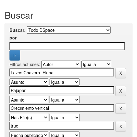
Buscar
Buscar:
por
Filtros actuales: