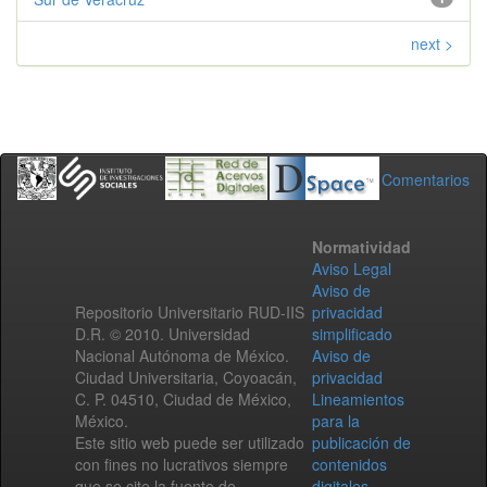
next >
Comentarios
Normatividad
Aviso Legal
Aviso de
Repositorio Universitario RUD-IIS
privacidad
D.R. © 2010. Universidad
simplificado
Nacional Autónoma de México.
Aviso de
Ciudad Universitaria, Coyoacán,
privacidad
C. P. 04510, Ciudad de México,
Lineamientos
México.
para la
Este sitio web puede ser utilizado
publicación de
con fines no lucrativos siempre
contenidos
que se cite la fuente de
digitales