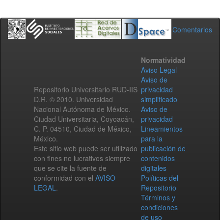
Comentarios
Normatividad
Aviso Legal
Aviso de
Repositorio Universitario RUD-IIS
privacidad
D.R. © 2010. Universidad
simplificado
Nacional Autónoma de México.
Aviso de
Ciudad Universitaria, Coyoacán,
privacidad
C. P. 04510, Ciudad de México,
Lineamientos
México.
para la
Este sitio web puede ser utilizado
publicación de
con fines no lucrativos siempre
contenidos
que se cite la fuente de
digitales
conformidad con el
AVISO
Políticas del
LEGAL
.
Repositorio
Términos y
condiciones
de uso