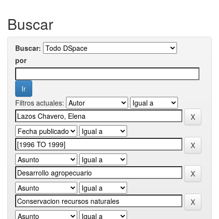
Buscar
Buscar:
por
Filtros actuales: