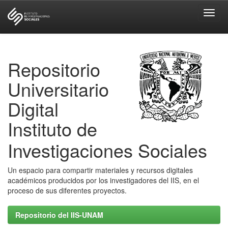
Skip
navigation
Repositorio
Universitario
Digital
Instituto de
Investigaciones Sociales
Un espacio para compartir materiales y recursos digitales
académicos producidos por los investigadores del IIS, en el
proceso de sus diferentes proyectos.
Repositorio del IIS-UNAM