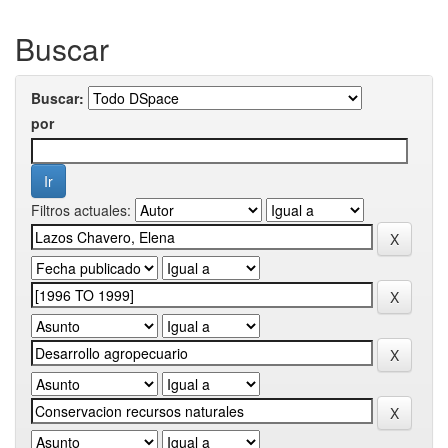
Buscar
Buscar:
por
Filtros actuales: