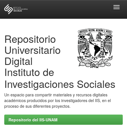
Skip
navigation
Repositorio
Universitario
Digital
Instituto de
Investigaciones Sociales
Un espacio para compartir materiales y recursos digitales
académicos producidos por los investigadores del IIS, en el
proceso de sus diferentes proyectos.
Repositorio del IIS-UNAM