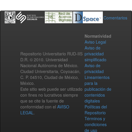
Comentarios
Normatividad
Aviso Legal
Aviso de
Repositorio Universitario RUD-IIS
privacidad
D.R. © 2010. Universidad
simplificado
Nacional Autónoma de México.
Aviso de
Ciudad Universitaria, Coyoacán,
privacidad
C. P. 04510, Ciudad de México,
Lineamientos
México.
para la
Este sitio web puede ser utilizado
publicación de
con fines no lucrativos siempre
contenidos
que se cite la fuente de
digitales
conformidad con el
AVISO
Políticas del
LEGAL
.
Repositorio
Términos y
condiciones
de uso