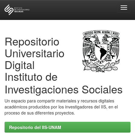
Skip
navigation
Repositorio
Universitario
Digital
Instituto de
Investigaciones Sociales
Un espacio para compartir materiales y recursos digitales
académicos producidos por los investigadores del IIS, en el
proceso de sus diferentes proyectos.
Repositorio del IIS-UNAM