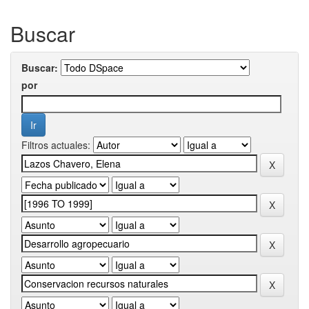
Buscar
Buscar:
por
Filtros actuales: