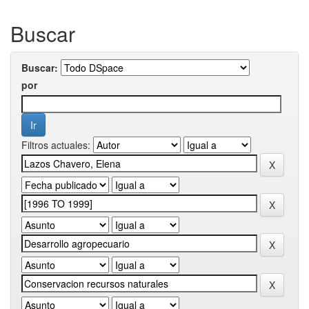
Buscar
Buscar:
por
Filtros actuales: