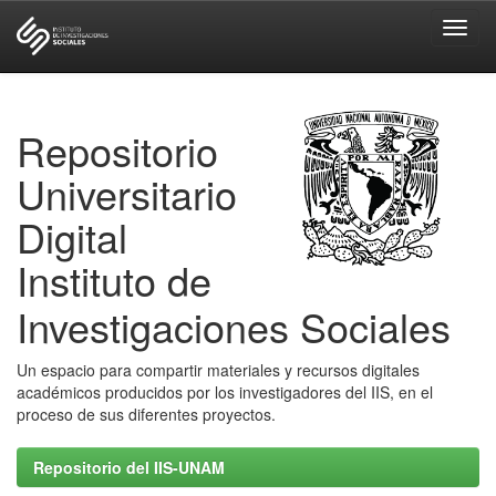
Skip
navigation
Repositorio
Universitario
Digital
Instituto de
Investigaciones Sociales
Un espacio para compartir materiales y recursos digitales
académicos producidos por los investigadores del IIS, en el
proceso de sus diferentes proyectos.
Repositorio del IIS-UNAM