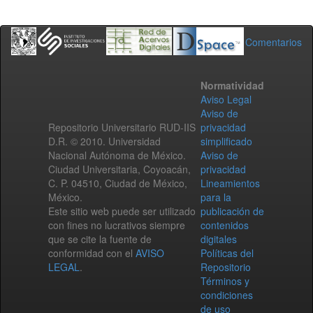
Comentarios
Normatividad
Aviso Legal
Aviso de
Repositorio Universitario RUD-IIS
privacidad
D.R. © 2010. Universidad
simplificado
Nacional Autónoma de México.
Aviso de
Ciudad Universitaria, Coyoacán,
privacidad
C. P. 04510, Ciudad de México,
Lineamientos
México.
para la
Este sitio web puede ser utilizado
publicación de
con fines no lucrativos siempre
contenidos
que se cite la fuente de
digitales
conformidad con el
AVISO
Políticas del
LEGAL
.
Repositorio
Términos y
condiciones
de uso