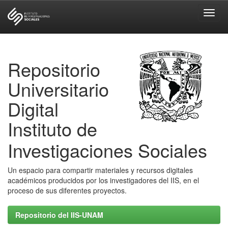
Skip
navigation
Repositorio
Universitario
Digital
Instituto de
Investigaciones Sociales
Un espacio para compartir materiales y recursos digitales
académicos producidos por los investigadores del IIS, en el
proceso de sus diferentes proyectos.
Repositorio del IIS-UNAM