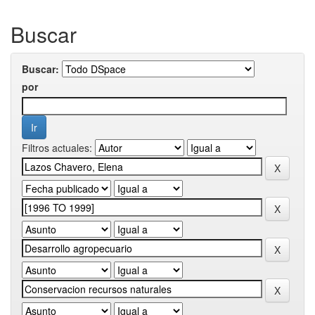
Buscar
Buscar:
por
Filtros actuales: