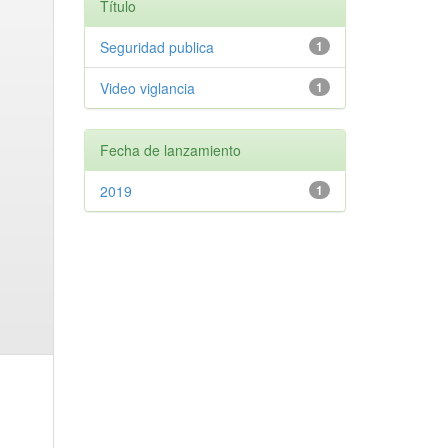
Título
Seguridad publica
1
Video viglancia
1
Fecha de lanzamiento
2019
1