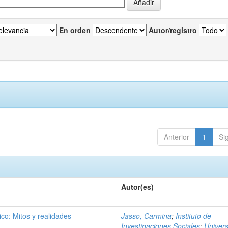
En orden
Autor/registro
Anterior
1
Si
Autor(es)
ico: Mitos y realidades
Jasso, Carmina
;
Instituto de
Investigaciones Sociales
;
Univer