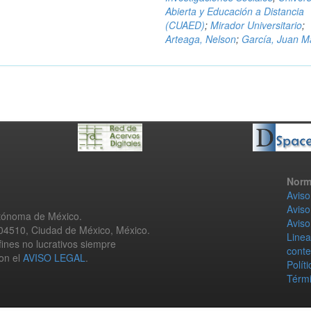
Abierta y Educación a Distancia
(CUAED)
;
Mirador Universitario
;
Arteaga, Nelson
;
García, Juan M
Norm
Aviso
Aviso
utónoma de México.
Aviso
 04510, Ciudad de México, México.
Linea
fines no lucrativos siempre
conte
con el
AVISO LEGAL
.
Polít
Térmi