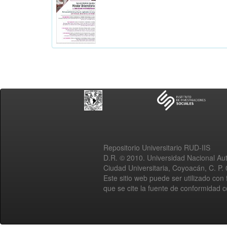
Repositorio Universitario RUD-IIS
D.R. © 2010. Universidad Nacional A
Ciudad Universitaria, Coyoacán, C. P.
Este sitio web puede ser utilizado con 
que se cite la fuente de conformidad 