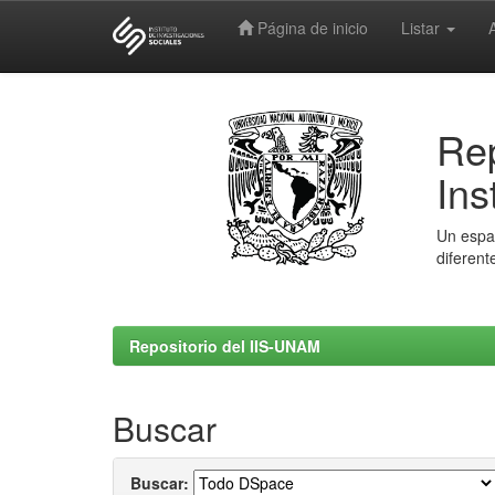
Página de inicio
Listar
Skip
navigation
Rep
Ins
Un espac
diferent
Repositorio del IIS-UNAM
Buscar
Buscar: