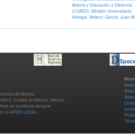
Abierta y Educación a Distancia
(CUAED)
;
Mirador Universitario
;
Arteaga, Nelson
;
García, Juan M
Norm
Aviso
Aviso
utónoma de México.
Aviso
 04510, Ciudad de México, México.
Linea
fines no lucrativos siempre
conte
con el
AVISO LEGAL
.
Polít
Térmi