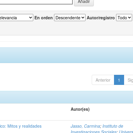
En orden
Autor/registro
Anterior
1
Si
Autor(es)
ico: Mitos y realidades
Jasso, Carmina
;
Instituto de
Investigaciones Sociales
;
Univer