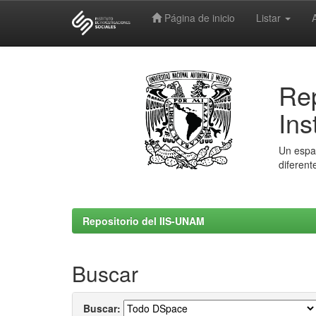
Página de inicio
Listar
Skip
navigation
Rep
Ins
Un espac
diferent
Repositorio del IIS-UNAM
Buscar
Buscar: