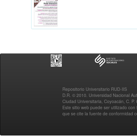
Repositorio Universitario RUD-IIS
D.R. © 2010. Universidad Nacional A
Ciudad Universitaria, Coyoacán, C. P.
Este sitio web puede ser utilizado con 
que se cite la fuente de conformidad 