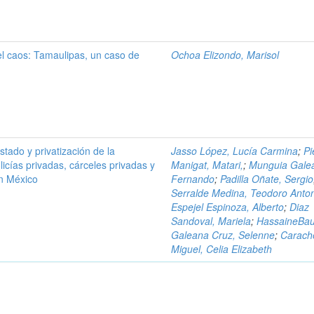
el caos: Tamaulipas, un caso de
Ochoa Elizondo, Marisol
tado y privatización de la
Jasso López, Lucía Carmina
;
Pi
licías privadas, cárceles privadas y
Manigat, Matari,
;
Munguia Gale
n México
Fernando
;
Padilla Oñate, Sergio
Serralde Medina, Teodoro Anto
Espejel Espinoza, Alberto
;
Diaz
Sandoval, Mariela
;
HassaineBau,
Galeana Cruz, Selenne
;
Carach
Miguel, Celia Elizabeth