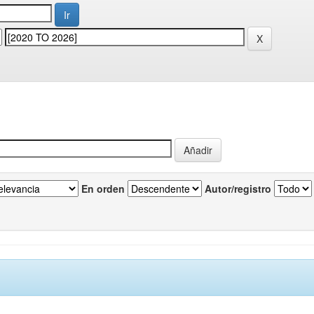
En orden
Autor/registro