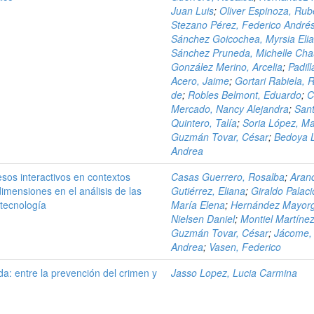
Juan Luis
;
Oliver Espinoza, Ru
Stezano Pérez, Federico André
Sánchez Goicochea, Myrsia Eli
Sánchez Pruneda, Michelle Cha
González Merino, Arcelia
;
Padill
Acero, Jaime
;
Gortari Rabiela,
de
;
Robles Belmont, Eduardo
;
C
Mercado, Nancy Alejandra
;
San
Quintero, Talía
;
Soria López, M
Guzmán Tovar, César
;
Bedoya 
Andrea
sos interactivos en contextos
Casas Guerrero, Rosalba
;
Aranc
 dimensiones en el análisis de las
Gutiérrez, Eliana
;
Giraldo Palaci
 tecnología
María Elena
;
Hernández Mayor
Nielsen Daniel
;
Montiel Martínez
Guzmán Tovar, César
;
Jácome,
Andrea
;
Vasen, Federico
da: entre la prevención del crimen y
Jasso Lopez, Lucia Carmina