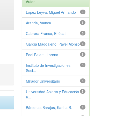
Autor
López Leyva, Miguel Armando
9
Aranda, Vianca
6
Cabrera Franco, Ehécatl
6
García Magdaleno, Pavel Alonso
6
Pool Balam, Lorena
6
Instituto de Investigaciones
5
Soci...
Mirador Universitario
5
Universidad Abierta y Educación
5
a...
Bárcenas Barajas, Karina B.
4