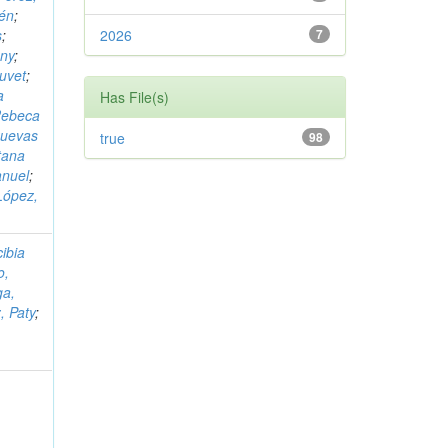
bén
;
s
;
2026
7
any
;
uvet
;
a
Has File(s)
 Rebeca
uevas
true
98
tana
anuel
;
López,
ibia
o,
ga,
, Paty
;