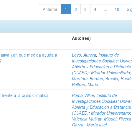
Anterior
1
2
3
4
...
10
Si
Autor(es)
cativa ¿en qué medida ayuda a
Loyo, Aurora
;
Instituto de
?
Investigaciones Sociales
;
Unive
Abierta y Educación a Distancia
(CUAED)
;
Mirador Universitario
;
Martínez Bordón, Arcelia
;
Rued
Beltrán, Mario
 frente a la crisis climática
Poma, Alice
;
Instituto de
Investigaciones Sociales
;
Unive
Abierta y Educación a Distancia
(CUAED)
;
Mirador Universitario
;
Valencia Mulkay, Miguel
;
Rivera
Garza., María Itzel