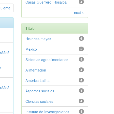
Casas Guerrero, Rosalba
4
guiente
next >
Título
Historias mayas
6
México
5
rsidad
Sistemas agroalimentarios
5
a
Alimentación
4
América Latina
4
rsidad
Aspectos sociales
4
Ciencias sociales
4
Instituto de Investigaciones
4