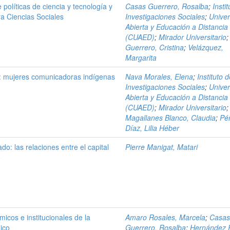
políticas de ciencia y tecnología y
Casas Guerrero, Rosalba
;
Insti
ra Ciencias Sociales
Investigaciones Sociales
;
Unive
Abierta y Educación a Distancia
(CUAED)
;
Mirador Universitario
Guerrero, Cristina
;
Velázquez,
Margarita
: mujeres comunicadoras indígenas
Nava Morales, Elena
;
Instituto 
Investigaciones Sociales
;
Unive
Abierta y Educación a Distancia
(CUAED)
;
Mirador Universitario
;
Magallanes Blanco, Claudia
;
Pé
Díaz, Lilia Héber
do: las relaciones entre el capital
Pierre Manigat, Matari
o
icos e institucionales de la
Amaro Rosales, Marcela
;
Casa
ico
Guerrero, Rosalba
;
Hernández 