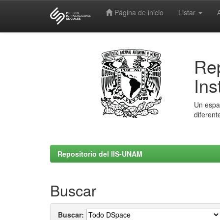
Página de inicio
Listar
Skip
navigation
Rep
Ins
Un espac
diferent
Repositorio del IIS-UNAM
Buscar
Buscar: