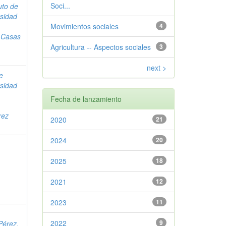
Soci...
tuto de
rsidad
Movimientos sociales
4
;
Casas
Agricultura -- Aspectos sociales
3
next >
de
rsidad
Fecha de lanzamiento
rez
2020
21
2024
20
2025
18
2021
12
2023
11
s
2022
9
Pérez,