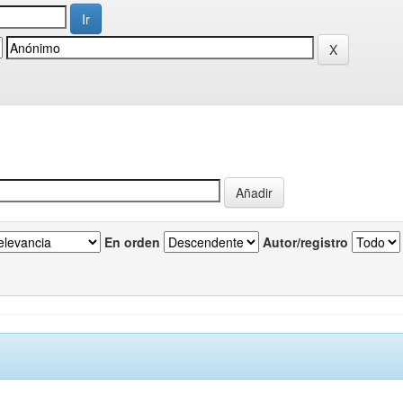
En orden
Autor/registro