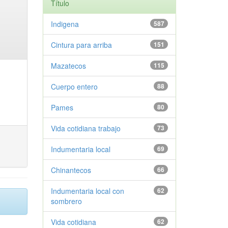
Título
Indigena
587
Cintura para arriba
151
Mazatecos
115
Cuerpo entero
88
Pames
80
Vida cotidiana trabajo
73
Indumentaria local
69
Chinantecos
66
Indumentaria local con
62
sombrero
Vida cotidiana
62