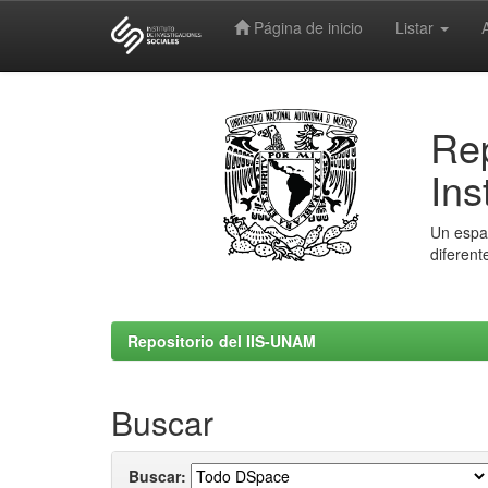
Página de inicio
Listar
Skip
navigation
Rep
Ins
Un espac
diferent
Repositorio del IIS-UNAM
Buscar
Buscar: