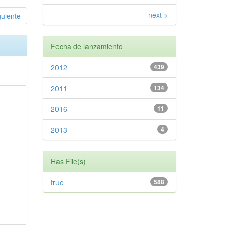
next >
guiente
Fecha de lanzamiento
2012
439
2011
134
2016
11
2013
4
Has File(s)
true
588