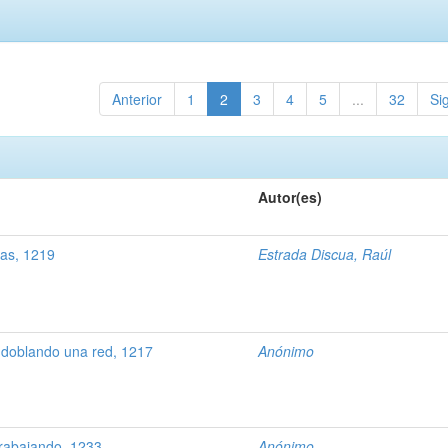
Anterior
1
2
3
4
5
...
32
Si
Autor(es)
as, 1219
Estrada Discua, Raúl
doblando una red, 1217
Anónimo
rabajando, 1233
Anónimo