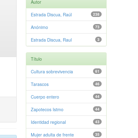
Autor
Estrada Discua, Raúl
238
Anónimo
73
Estrada Discua, Raul
3
Título
Cultura sobrevivencia
61
Tarascos
46
Cuerpo entero
44
Zapotecos Istmo
44
Identidad regional
43
Mujer adulta de frente
35