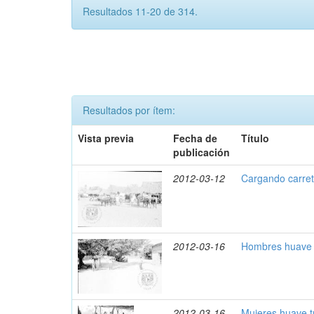
Resultados 11-20 de 314.
Resultados por ítem:
Vista previa
Fecha de
Título
publicación
2012-03-12
Cargando carret
2012-03-16
Hombres huave 
2012-03-16
Mujeres huave t