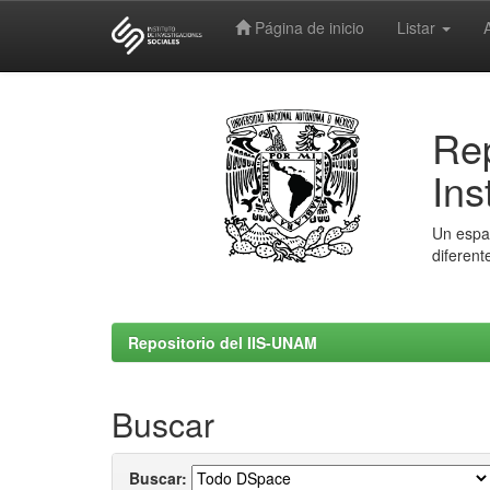
Página de inicio
Listar
Skip
navigation
Rep
Ins
Un espac
diferent
Repositorio del IIS-UNAM
Buscar
Buscar: