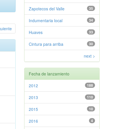
Zapotecos del Valle
35
Indumentaria local
34
guiente
Huaves
33
Cintura para arriba
30
next >
Fecha de lanzamiento
2012
188
2013
110
2015
10
2016
4