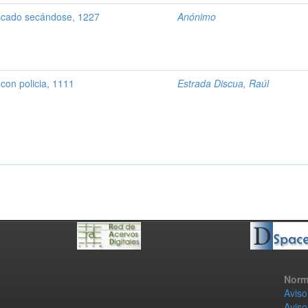
scado secándose, 1227
Anónimo
con policia, 1111
Estrada Discua, Raúl
Norm
Aviso
Aviso