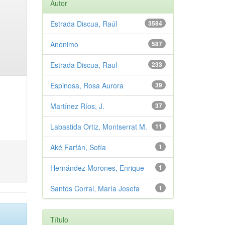
Autor
Estrada Discua, Raúl
3584
Anónimo
587
Estrada Discua, Raul
233
Espinosa, Rosa Aurora
39
Martínez Ríos, J.
37
Labastida Ortiz, Montserrat M.
11
Aké Farfán, Sofía
1
Hernández Morones, Enrique
1
Santos Corral, María Josefa
1
Título