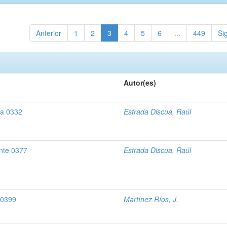
Anterior
1
2
3
4
5
6
...
449
Si
Autor(es)
na 0332
Estrada Discua, Raúl
nte 0377
Estrada Discua, Raúl
 0399
Martínez Ríos, J.