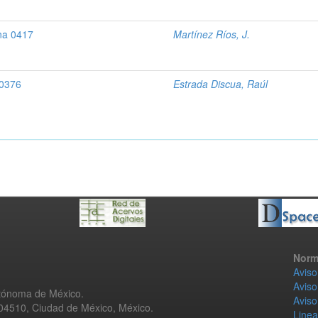
na 0417
Martínez Ríos, J.
 0376
Estrada Discua, Raúl
Norm
Aviso
Aviso
utónoma de México.
Aviso
 04510, Ciudad de México, México.
Linea