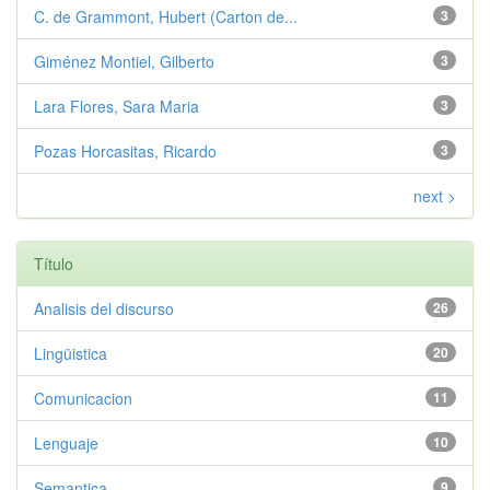
C. de Grammont, Hubert (Carton de...
3
Giménez Montiel, Gilberto
3
Lara Flores, Sara Maria
3
Pozas Horcasitas, Ricardo
3
next >
Título
Analisis del discurso
26
Lingüistica
20
Comunicacion
11
Lenguaje
10
Semantica
9