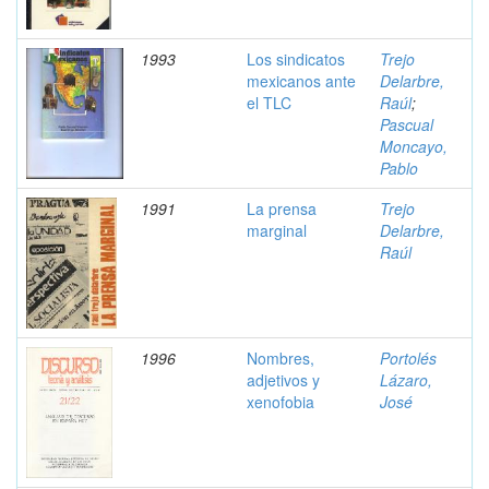
1993
Los sindicatos
Trejo
mexicanos ante
Delarbre,
el TLC
Raúl
;
Pascual
Moncayo,
Pablo
1991
La prensa
Trejo
marginal
Delarbre,
Raúl
1996
Nombres,
Portolés
adjetivos y
Lázaro,
xenofobia
José