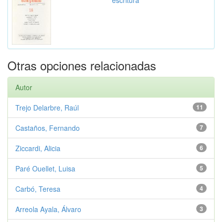
escritura
Otras opciones relacionadas
Autor
Trejo Delarbre, Raúl
11
Castaños, Fernando
7
Ziccardi, Alicia
6
Paré Ouellet, Luisa
5
Carbó, Teresa
4
Arreola Ayala, Álvaro
3