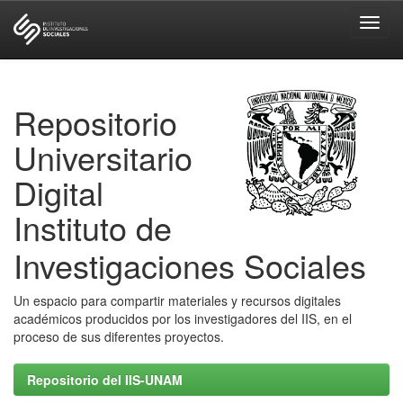
Skip
navigation
Repositorio
Universitario
Digital
Instituto de
Investigaciones Sociales
Un espacio para compartir materiales y recursos digitales
académicos producidos por los investigadores del IIS, en el
proceso de sus diferentes proyectos.
Repositorio del IIS-UNAM