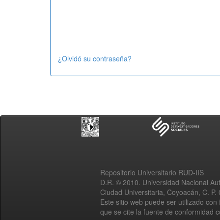
¿Olvidó su contraseña?
Repositorio Universitario RUD-IIS
D.R. © 2010. Universidad Nacional A
Ciudad Universitaria, Coyoacán, C. P.
Este sitio web puede ser utilizado con 
que se cite la fuente de conformidad 