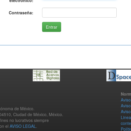
electrónico:
Contraseña:
Norm
Aviso
Aviso
utónoma de México.
Aviso
 04510, Ciudad de México, México.
Linea
fines no lucrativos siempre
conte
con el
AVISO LEGAL
.
Polít