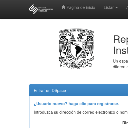
Página de inicio
Listar
Skip
navigation
Rep
Ins
Un espac
diferent
Entrar en DSpace
¿Usuario nuevo? haga clic para registrarse.
Introduzca su dirección de correo electrónico o nom
Di