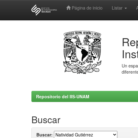
Página de inicio
Listar
Skip
navigation
Rep
Ins
Un espac
diferent
Repositorio del IIS-UNAM
Buscar
Buscar: