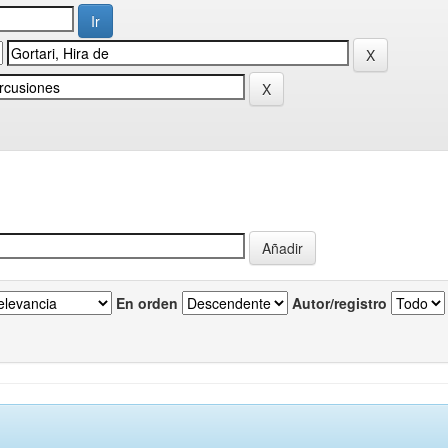
En orden
Autor/registro