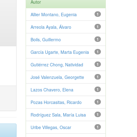
Autor
Allier Montano, Eugenia
1
Arreola Ayala, Álvaro
1
Boils, Guillermo
1
García Ugarte, Marta Eugenia
1
Gutiérrez Chong, Natividad
1
José Valenzuela, Georgette
1
Lazos Chavero, Elena
1
Pozas Horcasitas, Ricardo
1
Rodríguez Sala, María Luisa
1
Uribe Villegas, Oscar
1