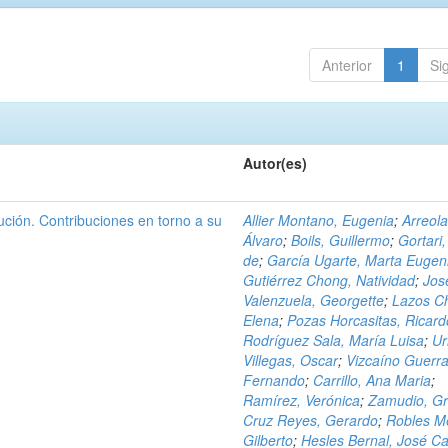
Anterior
1
Si
Autor(es)
ción. Contribuciones en torno a su
Allier Montano, Eugenia
;
Arreola
Álvaro
;
Boils, Guillermo
;
Gortari,
de
;
García Ugarte, Marta Eugen
Gutiérrez Chong, Natividad
;
Jos
Valenzuela, Georgette
;
Lazos C
Elena
;
Pozas Horcasitas, Ricard
Rodríguez Sala, María Luisa
;
Ur
Villegas, Oscar
;
Vizcaíno Guerra
Fernando
;
Carrillo, Ana Maria
;
Ramírez, Verónica
;
Zamudio, Gr
Cruz Reyes, Gerardo
;
Robles M
Gilberto
;
Hesles Bernal, José Ca