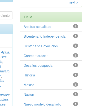
next >
guiente
Título
Analisis actualidad
1
Bicentenario Independencia
1
Centenario Revolucion
1
 Ayala,
Conmemoracion
1
 Hira
ia
;
Desafios busqueda
1
é
havero,
Historia
1
o
;
ibe
Mexico
1
,
Nacion
1
aciela
;
edina,
rlos
;
Nuevo modelo desarrollo
1