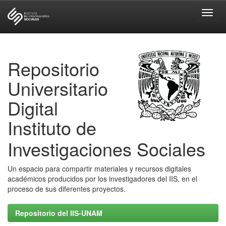
Skip
navigation
Repositorio
Universitario
Digital
Instituto de
Investigaciones Sociales
Un espacio para compartir materiales y recursos digitales
académicos producidos por los investigadores del IIS, en el
proceso de sus diferentes proyectos.
Repositorio del IIS-UNAM