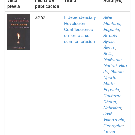
Vista
Fecha de
Título
Autor(es)
previa
publicación
2010
Independencia y
Allier
Revolución.
Montano,
Contribuciones
Eugenia
;
en torno a su
Arreola
conmemoración
Ayala,
Álvaro
;
Boils,
Guillermo
;
Gortari, Hira
de
;
García
Ugarte,
Marta
Eugenia
;
Gutiérrez
Chong,
Natividad
;
José
Valenzuela,
Georgette
;
Lazos