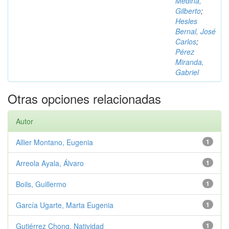
Medina,
Gilberto
;
Hesles
Bernal, José
Carlos
;
Pérez
Miranda,
Gabriel
Otras opciones relacionadas
Autor
Allier Montano, Eugenia
1
Arreola Ayala, Álvaro
1
Boils, Guillermo
1
García Ugarte, Marta Eugenia
1
Gutiérrez Chong, Natividad
1