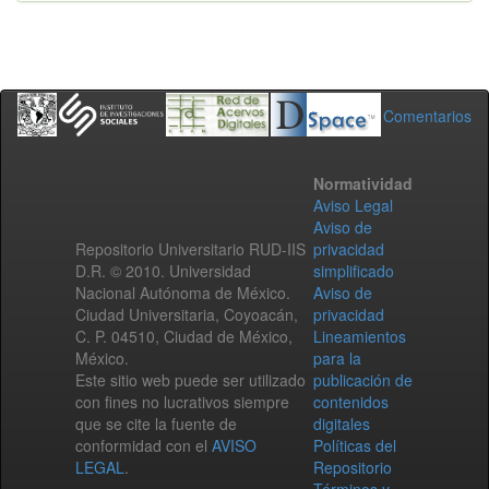
Comentarios
Normatividad
Aviso Legal
Aviso de
Repositorio Universitario RUD-IIS
privacidad
D.R. © 2010. Universidad
simplificado
Nacional Autónoma de México.
Aviso de
Ciudad Universitaria, Coyoacán,
privacidad
C. P. 04510, Ciudad de México,
Lineamientos
México.
para la
Este sitio web puede ser utilizado
publicación de
con fines no lucrativos siempre
contenidos
que se cite la fuente de
digitales
conformidad con el
AVISO
Políticas del
LEGAL
.
Repositorio